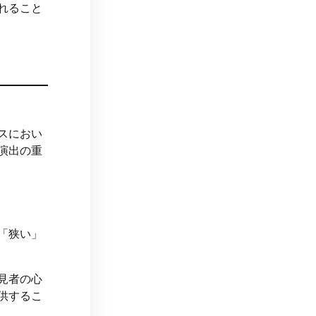
れること
スにおい
演出の重
「狭い」
見者の心
供するこ