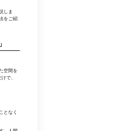
説しま
法をご紹
」
た空間を
だけで、
ことなく
す。人間