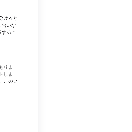
分けると
し合いな
握するこ
ありま
トしま
。このフ