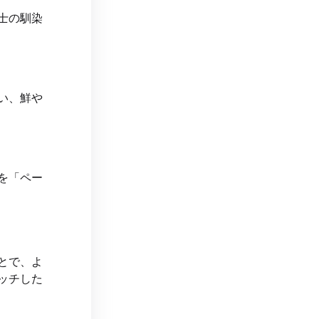
士の馴染
い、鮮や
を「ペー
とで、よ
ッチした