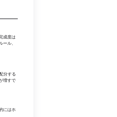
完成度は
ルール、
配分する
が増すで
的にはホ