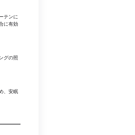
ーテンに
合に有効
ングの照
め、安眠