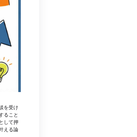
談を受け
すること
として押
叶える論